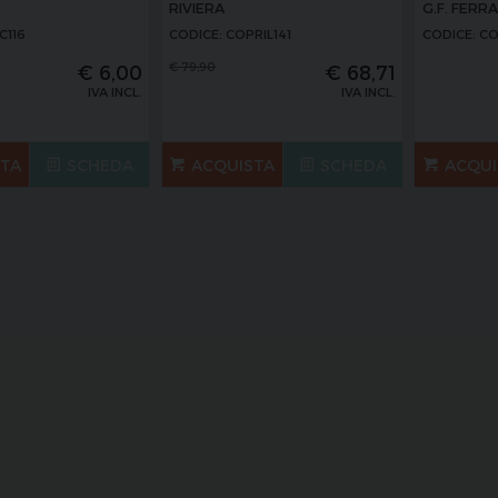
RIVIERA
G.F. FERRA
C116
CODICE: COPRIL141
CODICE: CO
€
79,90
€
6,00
€
68,71
IVA INCL.
IVA INCL.
STA
SCHEDA
ACQUISTA
SCHEDA
ACQUI