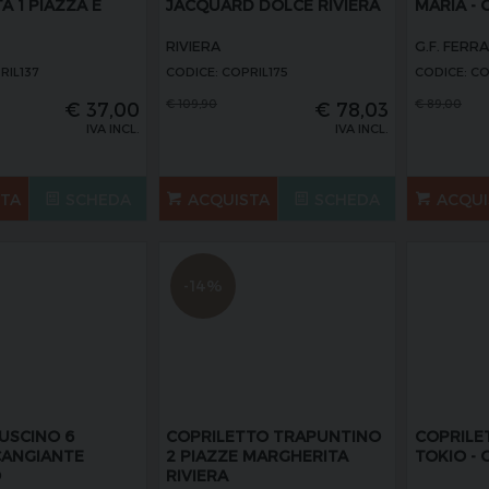
A 1 PIAZZA E
JACQUARD DOLCE RIVIERA
MARIA - 
RIVIERA
G.F. FERRA
RIL137
CODICE: COPRIL175
CODICE: CO
€
109,90
€
89,00
€
37,00
€
78,03
IVA INCL.
IVA INCL.
STA
SCHEDA
ACQUISTA
SCHEDA
ACQUI
-14%
USCINO 6
COPRILETTO TRAPUNTINO
COPRILE
CANGIANTE
2 PIAZZE MARGHERITA
TOKIO - 
O
RIVIERA