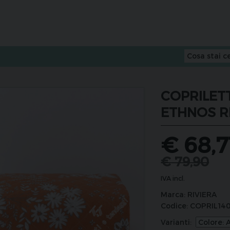
COPRILET
ETHNOS R
€
68,7
€
79,90
IVA incl.
Marca:
RIVIERA
Codice:
COPRIL14
Varianti: