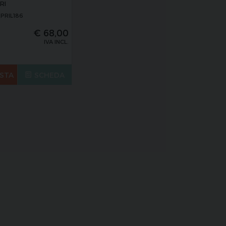
RI
PRIL186
€
68,00
IVA INCL.
STA
SCHEDA