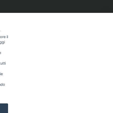
r
re il
ggi
NEWSLETTER
e
utti
Letta l’informativa privacy acconsento
espressamente al trattamento dei miei dati
personali per finalità di marketing (newsletter,
novità, promozioni, ecc.).
ie
Consulta la nostra Privacy Policy
ndo
NETWORK
TOP