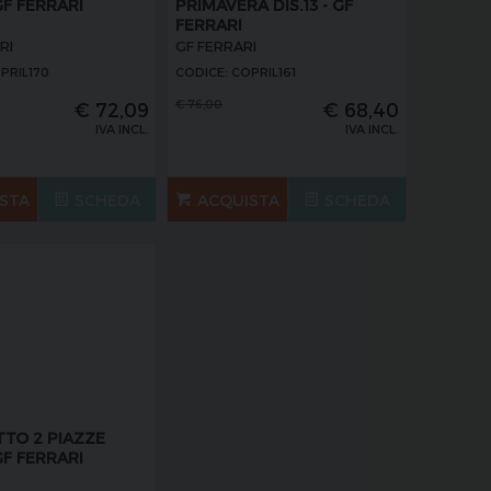
GF FERRARI
PRIMAVERA DIS.13 - GF
FERRARI
RI
GF FERRARI
PRIL170
CODICE: COPRIL161
€
76,00
€
72,09
€
68,40
IVA INCL.
IVA INCL.
STA
SCHEDA
ACQUISTA
SCHEDA
TTO 2 PIAZZE
GF FERRARI