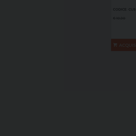
CODICE: CUS
€
10,00
ACQUI