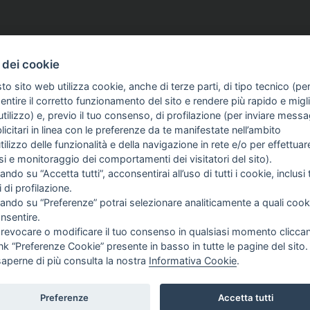
 dei cookie
to sito web utilizza cookie, anche di terze parti, di tipo tecnico (pe
ntire il corretto funzionamento del sito e rendere più rapido e miglio
tilizzo) e, previo il tuo consenso, di profilazione (per inviare messa
 SULL'AZIENDA
GUIDA AGLI ACQUISTI
icitari in linea con le preferenze da te manifestate nell’ambito
PROCEDURA DI ACQUISTO
utilizzo delle funzionalità e della navigazione in rete e/o per effettuar
isi e monitoraggio dei comportamenti dei visitatori del sito).
NDA
PAGAMENTI
ando su “Accetta tutti”, acconsentirai all’uso di tutti i cookie, inclusi t
IE
DIRITTO DI RECESSO
i di profilazione.
 SIAMO
SPEDIZIONI E COSTI
cando su “Preferenze” potrai selezionare analiticamente a quali cook
ATTI
nsentire.
CY
 revocare o modificare il tuo consenso in qualsiasi momento clicca
ink “Preferenze Cookie” presente in basso in tutte le pagine del sito.
NI E CONDIZIONI
saperne di più consulta la nostra
Informativa Cookie
.
E POLICY
ERENZE COOKIE
Preferenze
Accetta tutti