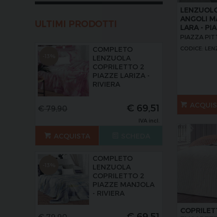
LENZUOL
ANGOLI M
ULTIMI PRODOTTI
LARA - PI
PIAZZA PIT
CODICE: LEN
COMPLETO
-13%
LENZUOLA
COPRILETTO 2
PIAZZE LARIZA -
RIVIERA
ACQUI
€
69,51
€
79,90
IVA incl.
ACQUISTA
SCHEDA
COMPLETO
-13%
LENZUOLA
COPRILETTO 2
PIAZZE MANJOLA
- RIVIERA
COPRILET
€
69,51
€
79,90