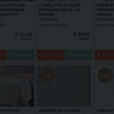
O SOTTO CON
COPRILETTO 2 PIAZZE
COPRILE
ATRIMONIALE
PRIMAVERA DIS.19 - GF
PRIMAVER
AZZA PITTI
FERRARI
FERRARI
TI
GF FERRARI
GF FERRAR
Z101
CODICE: COPRIL120
CODICE: CO
€
24,90
€
59,00
IVA INCL.
IVA INCL.
STA
SCHEDA
ACQUISTA
SCHEDA
ACQUI
-29%
-19%
TO ESTIVO
COPRILETTO 2 PIAZZE
COPRILE