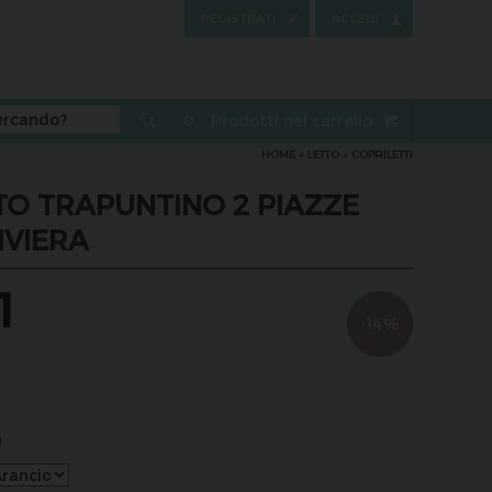
REGISTRATI
ACCEDI
0
Prodotti nel carrello
HOME
»
LETTO
»
COPRILETTI
TO TRAPUNTINO 2 PIAZZE
IVIERA
1
-14%
0