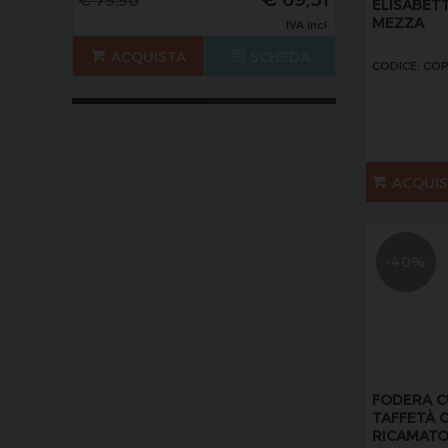
ELISABETT
MEZZA
IVA incl.
ACQUISTA
SCHEDA
CODICE: COP
ACQUI
-40%
FODERA C
TAFFETÀ 
RICAMAT