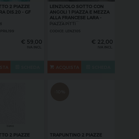
TTO 2 PIAZZE
LENZUOLO SOTTO CON
A DIS.20 - GF
ANGOLI 1 PIAZZA E MEZZA
ALLA FRANCESE LARA -
PIAZZA PITTI
I
PIAZZA PITTI
PRIL199
CODICE: LENZ105
€
59,00
€
22,00
IVA INCL.
IVA INCL.
STA
SCHEDA
ACQUISTA
SCHEDA
-10%
TTO 2 PIAZZE
TRAPUNTINO 2 PIAZZE