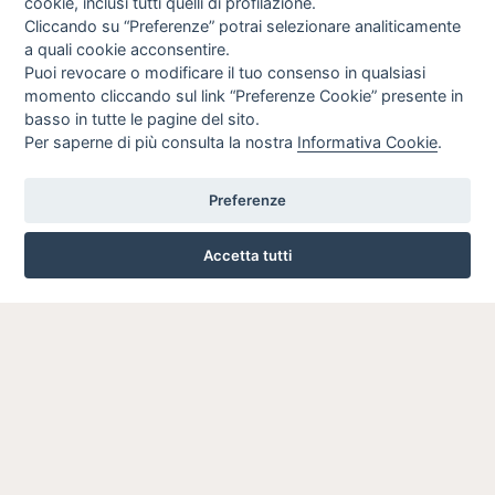
cookie, inclusi tutti quelli di profilazione.
Cliccando su “Preferenze” potrai selezionare analiticamente
a quali cookie acconsentire.
Puoi revocare o modificare il tuo consenso in qualsiasi
momento cliccando sul link “Preferenze Cookie” presente in
basso in tutte le pagine del sito.
Per saperne di più consulta la nostra
Informativa Cookie
.
Preferenze
Accetta tutti
VIA ROMA, 77 - CESANO BOSCONE 20090 (MI)
024503024
INFO SULL'AZIENDA
HOME
AZIENDA
NOTIZIE
DOVE SIAMO
CONTATTI