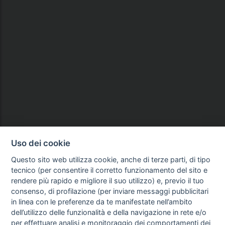
Uso dei cookie
Questo sito web utilizza cookie, anche di terze parti, di tipo
tecnico (per consentire il corretto funzionamento del sito e
rendere più rapido e migliore il suo utilizzo) e, previo il tuo
consenso, di profilazione (per inviare messaggi pubblicitari
in linea con le preferenze da te manifestate nell’ambito
dell’utilizzo delle funzionalità e della navigazione in rete e/o
per effettuare analisi e monitoraggio dei comportamenti dei