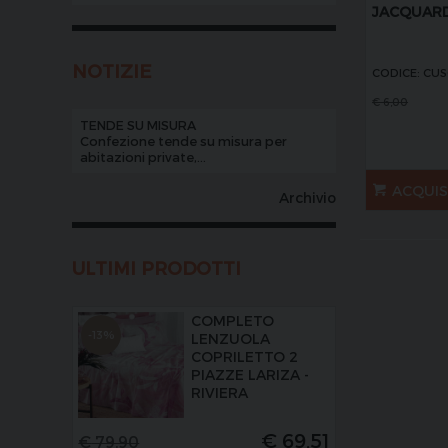
JACQUAR
NOTIZIE
CODICE: CUS
€
6,00
TENDE SU MISURA
Confezione tende su misura per
abitazioni private,...
ACQUI
Archivio
ULTIMI PRODOTTI
COMPLETO
-13%
LENZUOLA
COPRILETTO 2
PIAZZE LARIZA -
RIVIERA
€
69,51
€
79,90