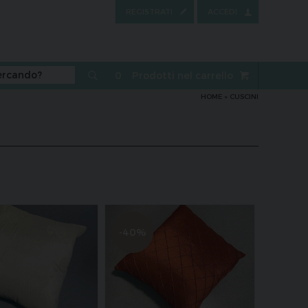
REGISTRATI
ACCEDI
0
Prodotti nel carrello
HOME
»
CUSCINI
-40%