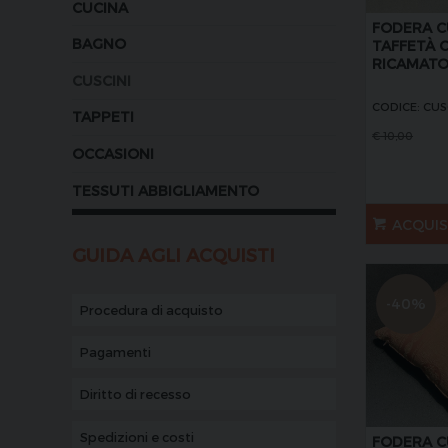
CUCINA
FODERA C
BAGNO
TAFFETÀ 
RICAMAT
CUSCINI
CODICE: CUS
TAPPETI
€
10,00
OCCASIONI
TESSUTI ABBIGLIAMENTO
ACQUI
GUIDA AGLI ACQUISTI
-40%
Procedura di acquisto
Pagamenti
Diritto di recesso
Spedizioni e costi
FODERA C