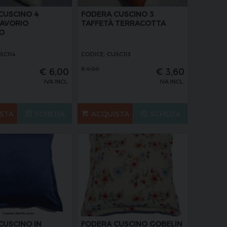
CUSCINO 4
FODERA CUSCINO 3
 AVORIO
TAFFETÀ TERRACOTTA
O
SC114
CODICE: CUSC113
€
6,00
€
6,00
€
3,60
IVA INCL.
IVA INCL.
STA
SCHEDA
ACQUISTA
SCHEDA
CUSCINO IN
FODERA CUSCINO GOBELIN