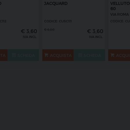
D
JACQUARD
VELLUTO
60
VIA ROMA
C112
CODICE: CUSC111
CODICE: C
€
6,00
€
3,60
€
3,60
IVA INCL.
IVA INCL.
STA
SCHEDA
ACQUISTA
SCHEDA
ACQUI