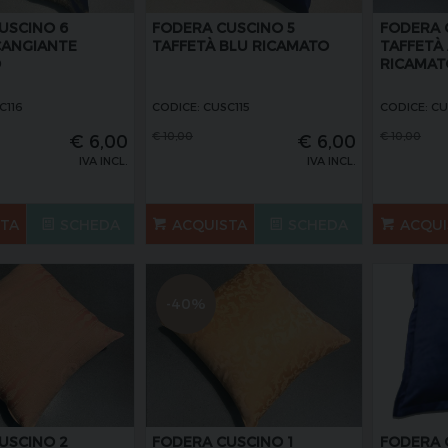
USCINO 6
FODERA CUSCINO 5
FODERA 
CANGIANTE
TAFFETÀ BLU RICAMATO
TAFFETÀ
O
RICAMAT
C116
CODICE: CUSC115
CODICE: CU
€
10,00
€
10,00
€
6,00
€
6,00
IVA INCL.
IVA INCL.
STA
SCHEDA
ACQUISTA
SCHEDA
ACQUI
-40%
USCINO 2
FODERA CUSCINO 1
FODERA 