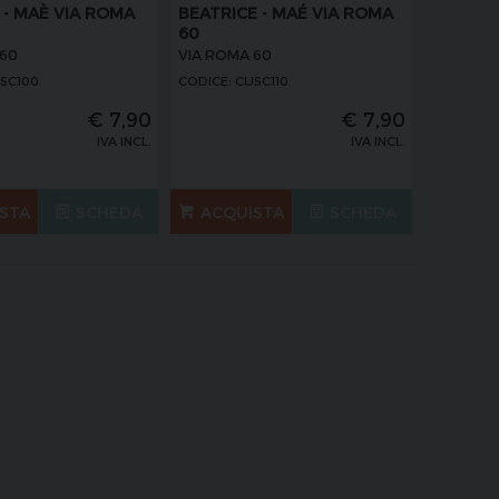
 - MAÈ VIA ROMA
BEATRICE - MAÉ VIA ROMA
60
 60
VIA ROMA 60
USC100
CODICE: CUSC110
€
7,90
€
7,90
IVA INCL.
IVA INCL.
STA
SCHEDA
ACQUISTA
SCHEDA