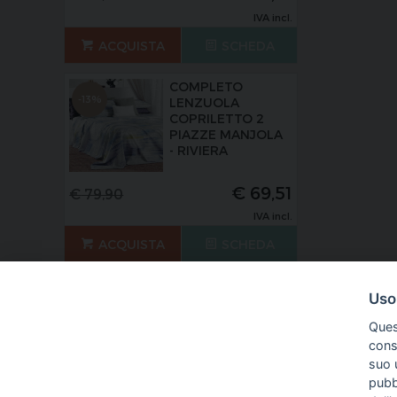
IVA incl.
ACQUISTA
SCHEDA
COMPLETO
-13%
LENZUOLA
COPRILETTO 2
PIAZZE MANJOLA
- RIVIERA
€
69,51
€
79,90
IVA incl.
ACQUISTA
SCHEDA
Uso
Ques
conse
suo u
pubbl