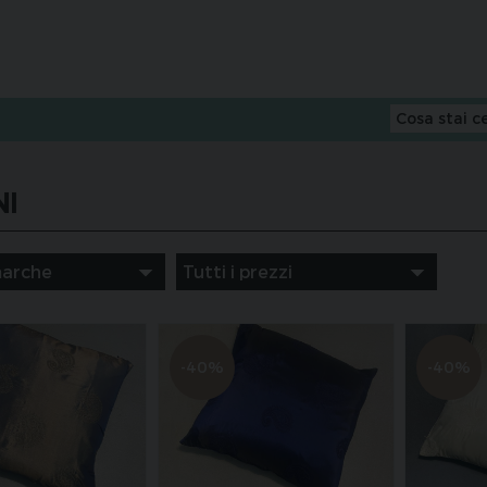
NI
-40%
-40%