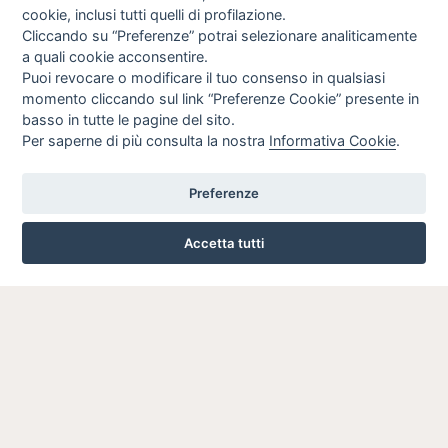
cookie, inclusi tutti quelli di profilazione.
Cliccando su “Preferenze” potrai selezionare analiticamente
a quali cookie acconsentire.
Puoi revocare o modificare il tuo consenso in qualsiasi
momento cliccando sul link “Preferenze Cookie” presente in
basso in tutte le pagine del sito.
Per saperne di più consulta la nostra
Informativa Cookie
.
Preferenze
Accetta tutti
VIA ROMA, 77 - CESANO BOSCONE 20090 (MI)
024503024
INFO SULL'AZIENDA
HOME
AZIENDA
NOTIZIE
DOVE SIAMO
CONTATTI