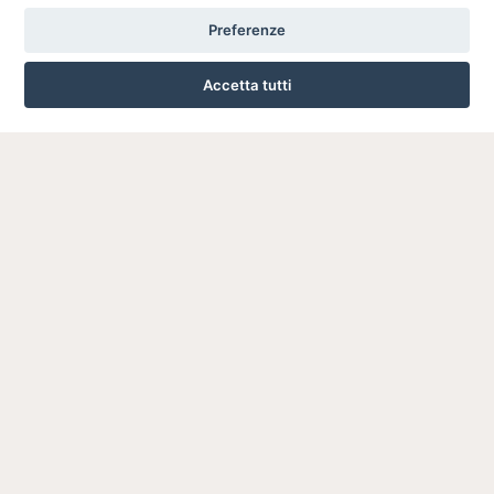
Preferenze
Accetta tutti
VIA ROMA, 77 - CESANO BOSCONE 20090 (MI)
024503024
INFO SULL'AZIENDA
HOME
AZIENDA
NOTIZIE
DOVE SIAMO
CONTATTI
PRIVACY
TERMINI E CONDIZIONI
COOKIE POLICY
PREFERENZE COOKIE
GUIDA AGLI ACQUISTI
PROCEDURA DI ACQUISTO