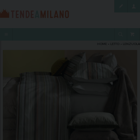
HOME
»
LETTO
»
LENZUOLA