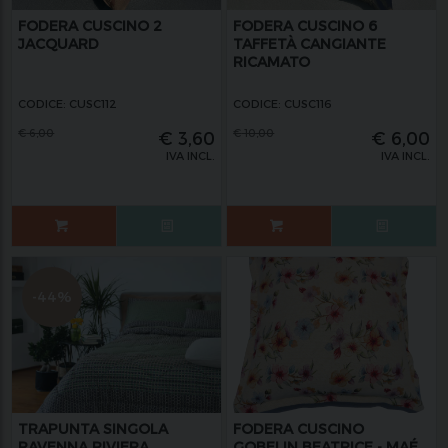
FODERA CUSCINO 2
FODERA CUSCINO 6
JACQUARD
TAFFETÀ CANGIANTE
RICAMATO
CODICE: CUSC112
CODICE: CUSC116
€
6,00
€
10,00
€
3,60
€
6,00
IVA INCL.
IVA INCL.
-44%
TRAPUNTA SINGOLA
FODERA CUSCINO
RAVENNA RIVIERA
GOBELIN BEATRICE - MAÉ