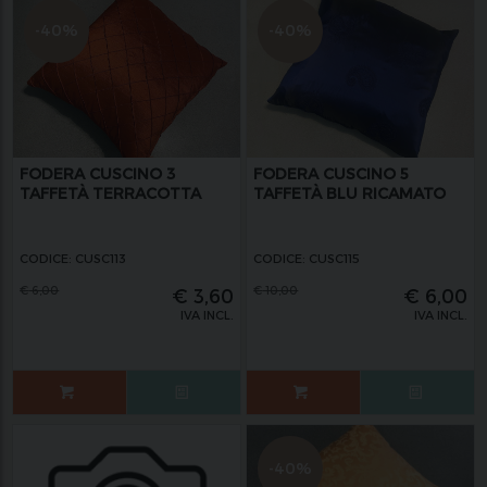
-40%
-40%
FODERA CUSCINO 3
FODERA CUSCINO 5
TAFFETÀ TERRACOTTA
TAFFETÀ BLU RICAMATO
CODICE: CUSC113
CODICE: CUSC115
€
6,00
€
10,00
€
3,60
€
6,00
IVA INCL.
IVA INCL.
-40%