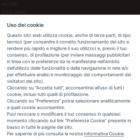
NOTIZIE
DOVE SIAMO
CONTATTI
Uso dei cookie
PRIVACY
Questo sito web utilizza cookie, anche di terze parti, di tipo
TERMINI E CONDIZIONI
tecnico (per consentire il corretto funzionamento del sito e
COOKIE POLICY
rendere più rapido e migliore il suo utilizzo) e, previo il tuo
PREFERENZE COOKIE
consenso, di profilazione (per inviare messaggi pubblicitari
GUIDA AGLI ACQUISTI
in linea con le preferenze da te manifestate nell’ambito
dell’utilizzo delle funzionalità e della navigazione in rete e/o
PROCEDURA DI ACQUISTO
per effettuare analisi e monitoraggio dei comportamenti dei
PAGAMENTI
visitatori del sito).
DIRITTO DI RECESSO
Cliccando su “Accetta tutti”, acconsentirai all’uso di tutti i
SPEDIZIONI E COSTI
cookie, inclusi tutti quelli di profilazione.
NEWSLETTER
Cliccando su “Preferenze” potrai selezionare analiticamente
a quali cookie acconsentire.
Puoi revocare o modificare il tuo consenso in qualsiasi
momento cliccando sul link “Preferenze Cookie” presente in
Letta l’informativa privacy acconsento espressamente al trattamento
basso in tutte le pagine del sito.
dei miei dati personali per finalità di marketing (newsletter, novità,
promozioni, ecc.).
Per saperne di più consulta la nostra
Informativa Cookie
.
Consulta la nostra Privacy Policy