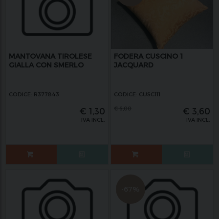
MANTOVANA TIROLESE
FODERA CUSCINO 1
GIALLA CON SMERLO
JACQUARD
CODICE: R377843
CODICE: CUSC111
€
6,00
€
1,30
€
3,60
IVA INCL.
IVA INCL.
-67%