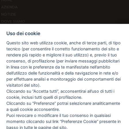
AZIENDA
NOTIZIE
DOVE SIAMO
CONTATTI
Uso dei cookie
PRIVACY
Questo sito web utilizza cookie, anche di terze parti, di tipo
TERMINI E CONDIZIONI
tecnico (per consentire il corretto funzionamento del sito e
COOKIE POLICY
rendere più rapido e migliore il suo utilizzo) e, previo il tuo
PREFERENZE COOKIE
consenso, di profilazione (per inviare messaggi pubblicitari
GUIDA AGLI ACQUISTI
in linea con le preferenze da te manifestate nell’ambito
dell’utilizzo delle funzionalità e della navigazione in rete e/o
PROCEDURA DI ACQUISTO
per effettuare analisi e monitoraggio dei comportamenti dei
PAGAMENTI
visitatori del sito).
DIRITTO DI RECESSO
Cliccando su “Accetta tutti”, acconsentirai all’uso di tutti i
SPEDIZIONI E COSTI
cookie, inclusi tutti quelli di profilazione.
NEWSLETTER
Cliccando su “Preferenze” potrai selezionare analiticamente
a quali cookie acconsentire.
Puoi revocare o modificare il tuo consenso in qualsiasi
momento cliccando sul link “Preferenze Cookie” presente in
Letta l’informativa privacy acconsento espressamente al trattamento
basso in tutte le pagine del sito.
dei miei dati personali per finalità di marketing (newsletter, novità,