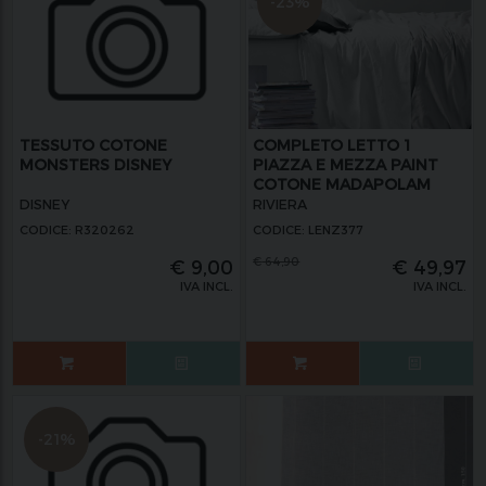
-23%
TESSUTO COTONE
COMPLETO LETTO 1
MONSTERS DISNEY
PIAZZA E MEZZA PAINT
COTONE MADAPOLAM
DISNEY
RIVIERA
CODICE: R320262
CODICE: LENZ377
€
64,90
€
9,00
€
49,97
IVA INCL.
IVA INCL.
-21%