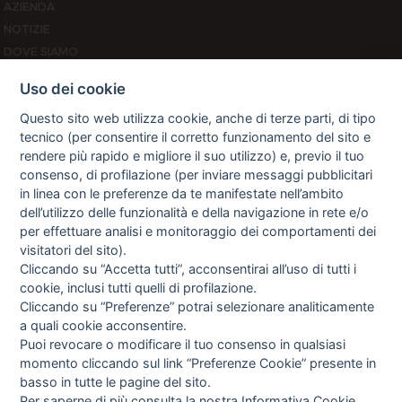
AZIENDA
NOTIZIE
DOVE SIAMO
CONTATTI
Uso dei cookie
PRIVACY
Questo sito web utilizza cookie, anche di terze parti, di tipo
TERMINI E CONDIZIONI
tecnico (per consentire il corretto funzionamento del sito e
COOKIE POLICY
rendere più rapido e migliore il suo utilizzo) e, previo il tuo
PREFERENZE COOKIE
consenso, di profilazione (per inviare messaggi pubblicitari
GUIDA AGLI ACQUISTI
in linea con le preferenze da te manifestate nell’ambito
dell’utilizzo delle funzionalità e della navigazione in rete e/o
PROCEDURA DI ACQUISTO
per effettuare analisi e monitoraggio dei comportamenti dei
PAGAMENTI
visitatori del sito).
DIRITTO DI RECESSO
Cliccando su “Accetta tutti”, acconsentirai all’uso di tutti i
SPEDIZIONI E COSTI
cookie, inclusi tutti quelli di profilazione.
NEWSLETTER
Cliccando su “Preferenze” potrai selezionare analiticamente
a quali cookie acconsentire.
Puoi revocare o modificare il tuo consenso in qualsiasi
momento cliccando sul link “Preferenze Cookie” presente in
Letta l’informativa privacy acconsento espressamente al trattamento
basso in tutte le pagine del sito.
dei miei dati personali per finalità di marketing (newsletter, novità,
promozioni, ecc.).
Per saperne di più consulta la nostra
Informativa Cookie
.