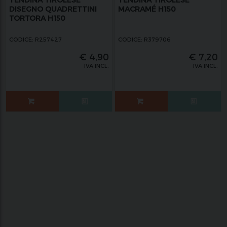
DISEGNO QUADRETTINI
MACRAMÉ H150
TORTORA H150
CODICE: R257427
CODICE: R379706
€
4,90
€
7,20
IVA INCL.
IVA INCL.