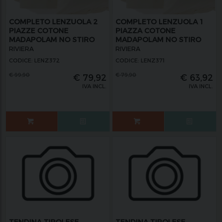
COMPLETO LENZUOLA 2
COMPLETO LENZUOLA 1
PIAZZE COTONE
PIAZZA COTONE
MADAPOLAM NO STIRO
MADAPOLAM NO STIRO
FREEDOM
FREEDOM
RIVIERA
RIVIERA
CODICE: LENZ372
CODICE: LENZ371
€
99,90
€
79,90
€
79,92
€
63,92
IVA INCL.
IVA INCL.
TENDINA TIROLESE
TENDINA TIROLESE