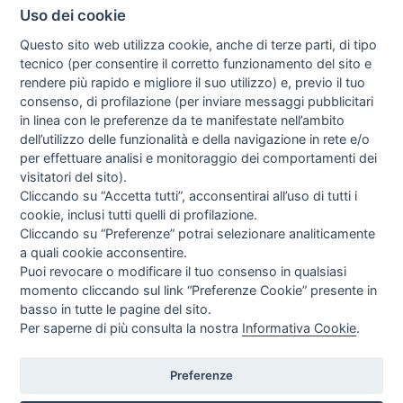
Uso dei cookie
PRIVACY
Questo sito web utilizza cookie, anche di terze parti, di tipo
TERMINI E CONDIZIONI
tecnico (per consentire il corretto funzionamento del sito e
COOKIE POLICY
rendere più rapido e migliore il suo utilizzo) e, previo il tuo
PREFERENZE COOKIE
consenso, di profilazione (per inviare messaggi pubblicitari
GUIDA AGLI ACQUISTI
in linea con le preferenze da te manifestate nell’ambito
dell’utilizzo delle funzionalità e della navigazione in rete e/o
PROCEDURA DI ACQUISTO
per effettuare analisi e monitoraggio dei comportamenti dei
PAGAMENTI
visitatori del sito).
DIRITTO DI RECESSO
Cliccando su “Accetta tutti”, acconsentirai all’uso di tutti i
SPEDIZIONI E COSTI
cookie, inclusi tutti quelli di profilazione.
NEWSLETTER
Cliccando su “Preferenze” potrai selezionare analiticamente
a quali cookie acconsentire.
Puoi revocare o modificare il tuo consenso in qualsiasi
momento cliccando sul link “Preferenze Cookie” presente in
Letta l’informativa privacy acconsento espressamente al trattamento
basso in tutte le pagine del sito.
dei miei dati personali per finalità di marketing (newsletter, novità,
promozioni, ecc.).
Per saperne di più consulta la nostra
Informativa Cookie
.
Consulta la nostra Privacy Policy
NETWORK
TOP
Preferenze
Tendeamilano.it | T&T Tessuti e Tendaggi Srl | P.I. 10130380966