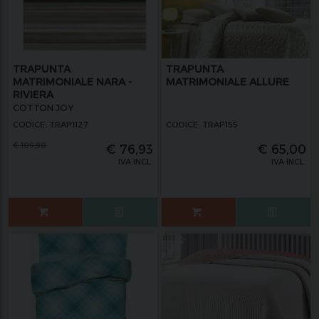
TRAPUNTA
TRAPUNTA
MATRIMONIALE NARA -
MATRIMONIALE ALLURE
RIVIERA
COTTON JOY
CODICE: TRAP1127
CODICE: TRAP155
€
109,90
€
76,93
€
65,00
IVA INCL.
IVA INCL.