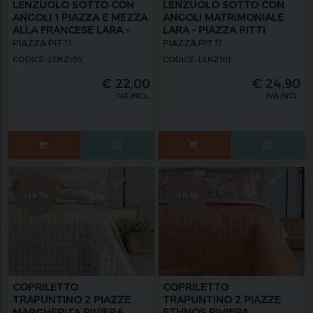
LENZUOLO SOTTO CON
LENZUOLO SOTTO CON
ANGOLI 1 PIAZZA E MEZZA
ANGOLI MATRIMONIALE
ALLA FRANCESE LARA -
LARA - PIAZZA PITTI
PIAZZA PITTI
PIAZZA PITTI
PIAZZA PITTI
CODICE: LENZ105
CODICE: LENZ101
€
22,00
€
24,90
IVA INCL.
IVA INCL.
-14%
-14%
COPRILETTO
COPRILETTO
TRAPUNTINO 2 PIAZZE
TRAPUNTINO 2 PIAZZE
MARGHERITA RIVIERA
ETHNOS RIVIERA