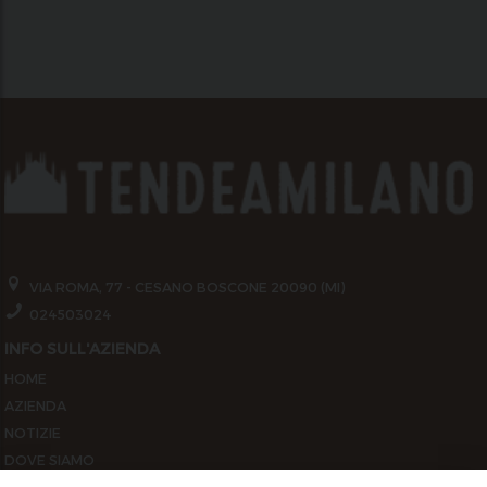
VIA ROMA, 77 - CESANO BOSCONE 20090 (MI)
024503024
INFO SULL'AZIENDA
HOME
AZIENDA
NOTIZIE
DOVE SIAMO
CONTATTI